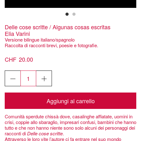
Delle cose scritte / Algunas cosas escritas
Elia Varini
Versione bilingue italiano/spagnolo
Raccolta di racconti brevi, poesie e fotografie.
CHF
20.00
Delle
cose
scritte
/
Al
Aggiungi al carrello
Algunas
cosas
Comunità sperdute chissà dove, casalinghe affiatate, uomini in
escritasElia
crisi, coppie allo sbaraglio, impresari confusi, bambini che hanno
Varini
tutto e che non hanno niente sono solo alcuni dei personaggi dei
quantità
racconti di
Delle cose scritte
.
Attraverso le loro vite l’autore ci fa entrare nel suo mondo