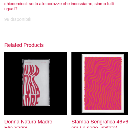
chiedendoci: sotto alle corazze che indossiamo, siamo tutti
uguali?
98 disponibili
Related Products
Donna Natura Madre
Stampa Serigrafica 46×
Elia Varini
cm (in serie limitata)